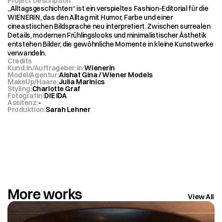
Project Description
„Alltagsgeschichten“ ist ein verspieltes Fashion-Editorial für die 
WIENERIN, das den Alltag mit Humor, Farbe und einer 
cineastischen Bildsprache neu interpretiert. Zwischen surrealen 
Details, modernen Frühlingslooks und minimalistischer Ästhetik 
entstehen Bilder, die gewöhnliche Momente in kleine Kunstwerke 
verwandeln.
Credits
Kund:in/Auftrageber:in
:
Wienerin
Model/Agentur
:
Aishat Gina / Wiener Models
MakeUp/Haare
:
Julia Marinics
Styling
:
Charlotte Graf
Fotografin
:
DIE IDA
Assitenz
:
-
Produktion
:
Sarah Lehner
More works
View All