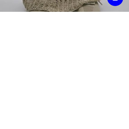
DIE IDA
by KRANZ KG
Marion Ida
06601554591
contact@dieida.com
Werbung, Editorials
 – nur auf Anfrage
Lovestories & Businessportraits
 – nur auf Anfrage
Web & Grafik 
 - 
zum Portfolio