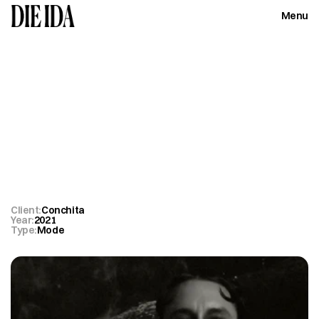
Menu
Close
Conchita
Gothica
Client:
Conchita
Year:
2021
Type:
Mode