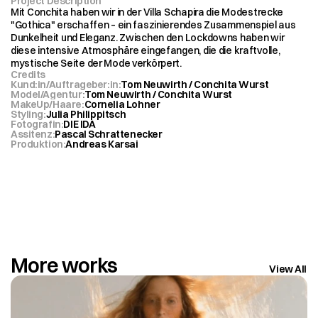
Project Description
Mit Conchita haben wir in der Villa Schapira die Modestrecke 
"Gothica" erschaffen – ein faszinierendes Zusammenspiel aus 
Dunkelheit und Eleganz. Zwischen den Lockdowns haben wir 
diese intensive Atmosphäre eingefangen, die die kraftvolle, 
mystische Seite der Mode verkörpert.
Credits
Kund:in/Auftrageber:in
:
Tom Neuwirth / Conchita Wurst
Model/Agentur
:
Tom Neuwirth / Conchita Wurst
MakeUp/Haare
:
Cornelia Lohner
Styling
:
Julia Philippitsch
Fotografin
:
DIE IDA
Assitenz
:
Pascal Schrattenecker
Produktion
:
Andreas Karsai 
More works
View All